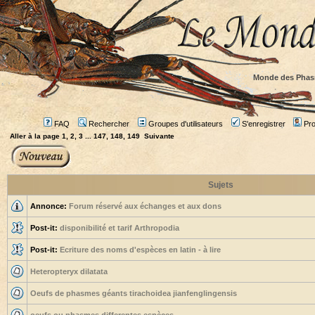
Monde des Phas
FAQ
Rechercher
Groupes d'utilisateurs
S'enregistrer
Prof
Aller à la page
1
,
2
,
3
...
147
,
148
,
149
Suivante
Sujets
Annonce:
Forum réservé aux échanges et aux dons
Post-it:
disponibilité et tarif Arthropodia
Post-it:
Ecriture des noms d'espèces en latin - à lire
Heteropteryx dilatata
Oeufs de phasmes géants tirachoidea jianfenglingensis