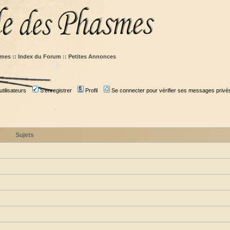
mes :: Index du Forum
::
Petites Annonces
tilisateurs
S'enregistrer
Profil
Se connecter pour vérifier ses messages privé
Sujets