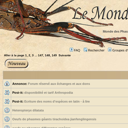
Monde des Phas
FAQ
Rechercher
Groupes d'u
Aller à la page
1
,
2
,
3
...
147
,
148
,
149
Suivante
Annonce:
Forum réservé aux échanges et aux dons
Post-it:
disponibilité et tarif Arthropodia
Post-it:
Ecriture des noms d'espèces en latin - à lire
Heteropteryx dilatata
Oeufs de phasmes géants tirachoidea jianfenglingensis