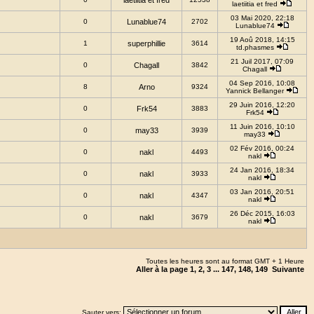
laetiitia et fred
laetiitia et fred
03 Mai 2020, 22:18
0
Lunablue74
2702
Lunablue74
19 Aoû 2018, 14:15
1
superphillie
3614
td.phasmes
21 Juil 2017, 07:09
0
Chagall
3842
Chagall
04 Sep 2016, 10:08
8
Arno
9324
Yannick Bellanger
29 Juin 2016, 12:20
0
Frk54
3883
Frk54
11 Juin 2016, 10:10
0
may33
3939
may33
02 Fév 2016, 00:24
0
nakl
4493
nakl
24 Jan 2016, 18:34
0
nakl
3933
nakl
03 Jan 2016, 20:51
0
nakl
4347
nakl
26 Déc 2015, 16:03
0
nakl
3679
nakl
Toutes les heures sont au format GMT + 1 Heure
Aller à la page
1
,
2
,
3
...
147
,
148
,
149
Suivante
Sauter vers: