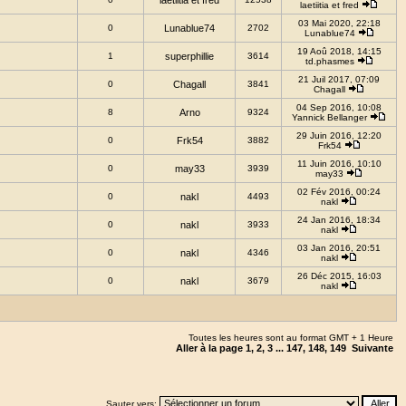
laetiitia et fred
laetiitia et fred
03 Mai 2020, 22:18
0
Lunablue74
2702
Lunablue74
19 Aoû 2018, 14:15
1
superphillie
3614
td.phasmes
21 Juil 2017, 07:09
0
Chagall
3841
Chagall
04 Sep 2016, 10:08
8
Arno
9324
Yannick Bellanger
29 Juin 2016, 12:20
0
Frk54
3882
Frk54
11 Juin 2016, 10:10
0
may33
3939
may33
02 Fév 2016, 00:24
0
nakl
4493
nakl
24 Jan 2016, 18:34
0
nakl
3933
nakl
03 Jan 2016, 20:51
0
nakl
4346
nakl
26 Déc 2015, 16:03
0
nakl
3679
nakl
Toutes les heures sont au format GMT + 1 Heure
Aller à la page
1
,
2
,
3
...
147
,
148
,
149
Suivante
Sauter vers: