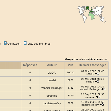
s
Connexion
Liste des Membres
Marquez tous les sujets comme lus
Réponses
Auteur
Vus
Derniers Messages
01 Nov 2006, 09:40
0
LMDP.
10536
LMDP.
26 Mar 2013, 06:38
0
coin74
8077
coin74
06 Mar 2012, 14:19
0
Yannick Bellanger
6742
Yannick Bellanger
02 Sep 2024, 09:33
0
gogonne
2510
gogonne
19 Déc 2023, 09:50
0
baptisteviroflay
2260
baptisteviroflay
23 Jan 2021, 12:13
0
12538