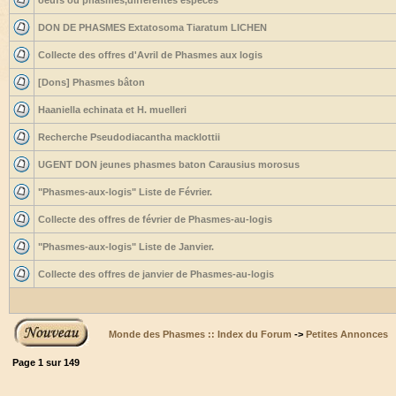
oeufs ou phasmes,differentes espèces
DON DE PHASMES Extatosoma Tiaratum LICHEN
Collecte des offres d'Avril de Phasmes aux logis
[Dons] Phasmes bâton
Haaniella echinata et H. muelleri
Recherche Pseudodiacantha macklottii
UGENT DON jeunes phasmes baton Carausius morosus
"Phasmes-aux-logis" Liste de Février.
Collecte des offres de février de Phasmes-au-logis
"Phasmes-aux-logis" Liste de Janvier.
Collecte des offres de janvier de Phasmes-au-logis
Monde des Phasmes :: Index du Forum
->
Petites Annonces
Page
1
sur
149