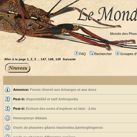
Monde des Phas
FAQ
Rechercher
Groupes d'u
Aller à la page
1
,
2
,
3
...
147
,
148
,
149
Suivante
Annonce:
Forum réservé aux échanges et aux dons
Post-it:
disponibilité et tarif Arthropodia
Post-it:
Ecriture des noms d'espèces en latin - à lire
Heteropteryx dilatata
Oeufs de phasmes géants tirachoidea jianfenglingensis