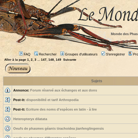
Monde des Phas
FAQ
Rechercher
Groupes d'utilisateurs
S'enregistrer
Prof
Aller à la page
1
,
2
,
3
...
147
,
148
,
149
Suivante
Sujets
Annonce:
Forum réservé aux échanges et aux dons
Post-it:
disponibilité et tarif Arthropodia
Post-it:
Ecriture des noms d'espèces en latin - à lire
Heteropteryx dilatata
Oeufs de phasmes géants tirachoidea jianfenglingensis