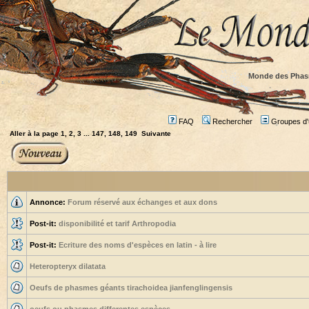
Monde des Phas
FAQ
Rechercher
Groupes d'u
Aller à la page
1
,
2
,
3
...
147
,
148
,
149
Suivante
Annonce:
Forum réservé aux échanges et aux dons
Post-it:
disponibilité et tarif Arthropodia
Post-it:
Ecriture des noms d'espèces en latin - à lire
Heteropteryx dilatata
Oeufs de phasmes géants tirachoidea jianfenglingensis