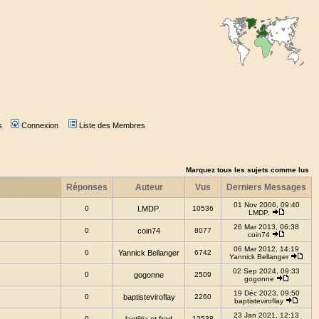
s
Connexion
Liste des Membres
Marquez tous les sujets comme lus
Réponses
Auteur
Vus
Derniers Messages
01 Nov 2006, 09:40
0
LMDP.
10536
LMDP.
26 Mar 2013, 06:38
0
coin74
8077
coin74
06 Mar 2012, 14:19
0
Yannick Bellanger
6742
Yannick Bellanger
02 Sep 2024, 09:33
0
gogonne
2509
gogonne
19 Déc 2023, 09:50
0
baptisteviroflay
2260
baptisteviroflay
23 Jan 2021, 12:13
0
12538