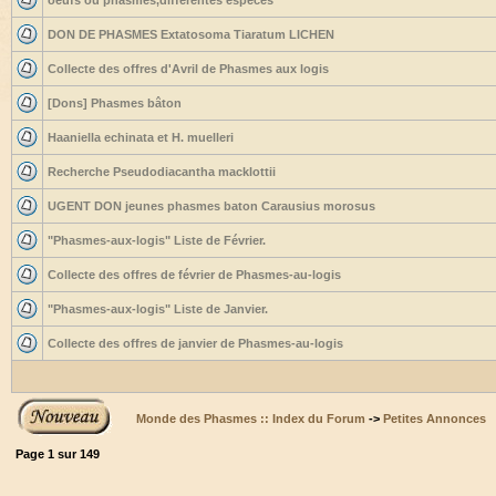
oeufs ou phasmes,differentes espèces
DON DE PHASMES Extatosoma Tiaratum LICHEN
Collecte des offres d'Avril de Phasmes aux logis
[Dons] Phasmes bâton
Haaniella echinata et H. muelleri
Recherche Pseudodiacantha macklottii
UGENT DON jeunes phasmes baton Carausius morosus
"Phasmes-aux-logis" Liste de Février.
Collecte des offres de février de Phasmes-au-logis
"Phasmes-aux-logis" Liste de Janvier.
Collecte des offres de janvier de Phasmes-au-logis
Monde des Phasmes :: Index du Forum
->
Petites Annonces
Page
1
sur
149