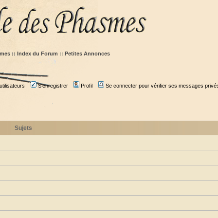
mes :: Index du Forum
::
Petites Annonces
tilisateurs
S'enregistrer
Profil
Se connecter pour vérifier ses messages privé
Sujets