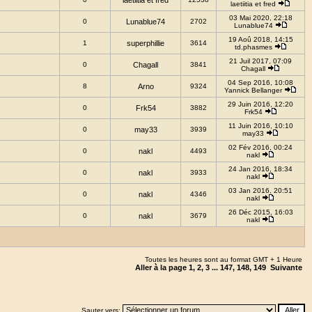
laetiitia et fred
laetiitia et fred
03 Mai 2020, 22:18
0
Lunablue74
2702
Lunablue74
19 Aoû 2018, 14:15
1
superphillie
3614
td.phasmes
21 Juil 2017, 07:09
0
Chagall
3841
Chagall
04 Sep 2016, 10:08
8
Arno
9324
Yannick Bellanger
29 Juin 2016, 12:20
0
Frk54
3882
Frk54
11 Juin 2016, 10:10
0
may33
3939
may33
02 Fév 2016, 00:24
0
nakl
4493
nakl
24 Jan 2016, 18:34
0
nakl
3933
nakl
03 Jan 2016, 20:51
0
nakl
4346
nakl
26 Déc 2015, 16:03
0
nakl
3679
nakl
Toutes les heures sont au format GMT + 1 Heure
Aller à la page
1
,
2
,
3
...
147
,
148
,
149
Suivante
Sauter vers: