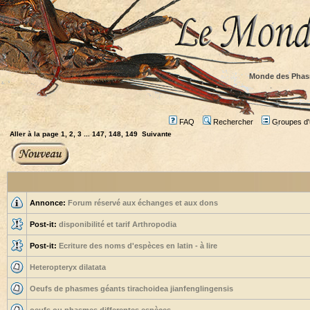
Monde des Phas
FAQ
Rechercher
Groupes d'u
Aller à la page
1
,
2
,
3
...
147
,
148
,
149
Suivante
Annonce:
Forum réservé aux échanges et aux dons
Post-it:
disponibilité et tarif Arthropodia
Post-it:
Ecriture des noms d'espèces en latin - à lire
Heteropteryx dilatata
Oeufs de phasmes géants tirachoidea jianfenglingensis