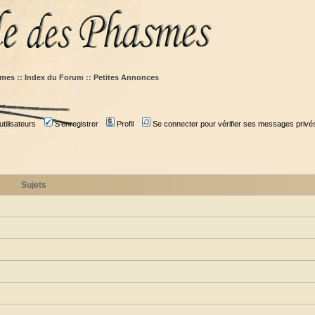
mes :: Index du Forum
::
Petites Annonces
tilisateurs
S'enregistrer
Profil
Se connecter pour vérifier ses messages privé
Sujets