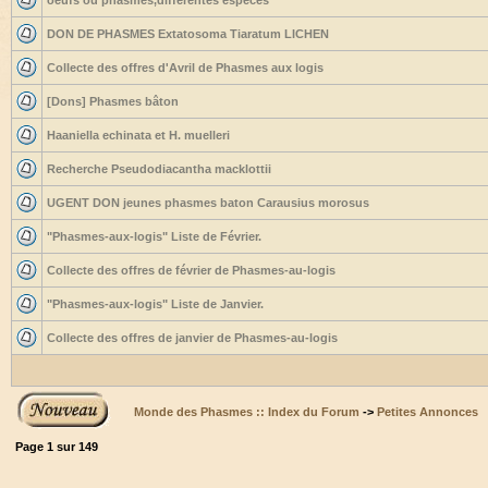
oeufs ou phasmes,differentes espèces
DON DE PHASMES Extatosoma Tiaratum LICHEN
Collecte des offres d'Avril de Phasmes aux logis
[Dons] Phasmes bâton
Haaniella echinata et H. muelleri
Recherche Pseudodiacantha macklottii
UGENT DON jeunes phasmes baton Carausius morosus
"Phasmes-aux-logis" Liste de Février.
Collecte des offres de février de Phasmes-au-logis
"Phasmes-aux-logis" Liste de Janvier.
Collecte des offres de janvier de Phasmes-au-logis
Monde des Phasmes :: Index du Forum
->
Petites Annonces
Page
1
sur
149