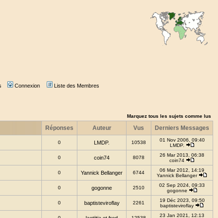
s
Connexion
Liste des Membres
Marquez tous les sujets comme lus
Réponses
Auteur
Vus
Derniers Messages
01 Nov 2006, 09:40
0
LMDP.
10538
LMDP.
26 Mar 2013, 06:38
0
coin74
8078
coin74
06 Mar 2012, 14:19
0
Yannick Bellanger
6744
Yannick Bellanger
02 Sep 2024, 09:33
0
gogonne
2510
gogonne
19 Déc 2023, 09:50
0
baptisteviroflay
2261
baptisteviroflay
23 Jan 2021, 12:13
0
12538