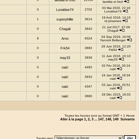
laetiitia et fred
laetiitia et fred
03 Mai 2020, 22:18
0
Lunablue74
2702
Lunablue74
19 Aoû 2018, 14:15
1
superphillie
3614
td.phasmes
21 Juil 2017, 07:09
0
Chagall
3842
Chagall
04 Sep 2016, 10:08
8
Arno
9324
Yannick Bellanger
29 Juin 2016, 12:20
0
Frk54
3883
Frk54
11 Juin 2016, 10:10
0
may33
3939
may33
02 Fév 2016, 00:24
0
nakl
4493
nakl
24 Jan 2016, 18:34
0
nakl
3933
nakl
03 Jan 2016, 20:51
0
nakl
4347
nakl
26 Déc 2015, 16:03
0
nakl
3680
nakl
Toutes les heures sont au format GMT + 1 Heure
Aller à la page
1
,
2
,
3
...
147
,
148
,
149
Suivante
Sauter vers: