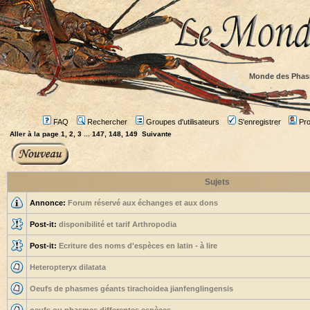
Monde des Phas
FAQ
Rechercher
Groupes d'utilisateurs
S'enregistrer
Prof
Aller à la page
1
,
2
,
3
...
147
,
148
,
149
Suivante
Sujets
Annonce:
Forum réservé aux échanges et aux dons
Post-it:
disponibilité et tarif Arthropodia
Post-it:
Ecriture des noms d'espèces en latin - à lire
Heteropteryx dilatata
Oeufs de phasmes géants tirachoidea jianfenglingensis