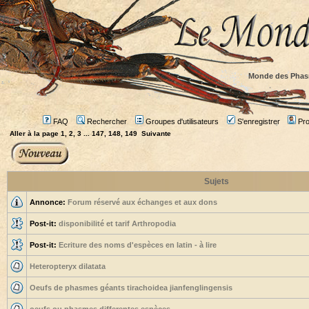
Monde des Phas
FAQ
Rechercher
Groupes d'utilisateurs
S'enregistrer
Prof
Aller à la page
1
,
2
,
3
...
147
,
148
,
149
Suivante
Sujets
Annonce:
Forum réservé aux échanges et aux dons
Post-it:
disponibilité et tarif Arthropodia
Post-it:
Ecriture des noms d'espèces en latin - à lire
Heteropteryx dilatata
Oeufs de phasmes géants tirachoidea jianfenglingensis