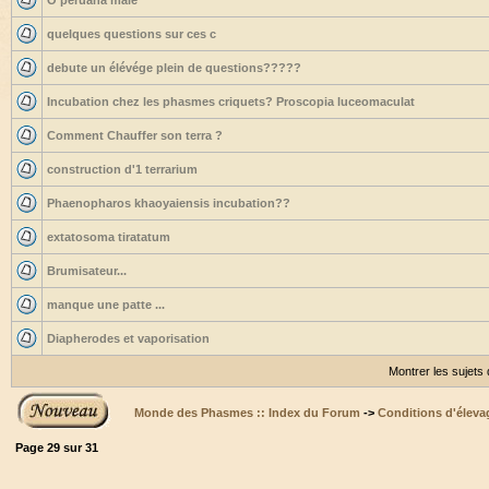
O peruana mâle
quelques questions sur ces c
debute un élévége plein de questions?????
Incubation chez les phasmes criquets? Proscopia luceomaculat
Comment Chauffer son terra ?
construction d'1 terrarium
Phaenopharos khaoyaiensis incubation??
extatosoma tiratatum
Brumisateur...
manque une patte ...
Diapherodes et vaporisation
Montrer les sujets
Monde des Phasmes :: Index du Forum
->
Conditions d'éleva
Page
29
sur
31