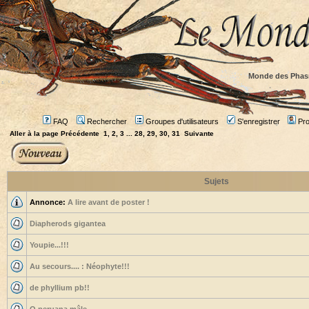
Monde des Phas
FAQ
Rechercher
Groupes d'utilisateurs
S'enregistrer
Prof
Aller à la page
Précédente
1
,
2
,
3
...
28
,
29
,
30
,
31
Suivante
Sujets
Annonce:
A lire avant de poster !
Diapherods gigantea
Youpie...!!!
Au secours.... : Néophyte!!!
de phyllium pb!!