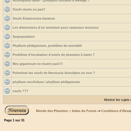
Achrioptera fallax - Quelques conseils d'élevage ?
Oeufs morts ou pas?
Oeufs Extatosoma tiaratum
Les dimensions d'un terrarium pour carausius morosus
Surpopulation
Phyllium philippicium, problème de mortalité
Problème d'incubation d'oeufs de phasmes à tiares ?
Mes giganteum ne muent pas!!!!
Pulveriser les oeufs de Necroscia Annulipes ou non ?
phyllium siccifolium / phyllium philippicuim
oeufs ???
Montrer les sujets
Monde des Phasmes :: Index du Forum
->
Conditions d'éleva
Page
1
sur
31