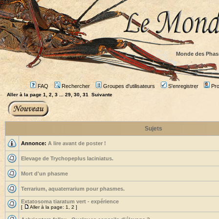
Monde des Phas
FAQ
Rechercher
Groupes d'utilisateurs
S'enregistrer
Prof
Aller à la page
1
,
2
,
3
...
29
,
30
,
31
Suivante
Sujets
Annonce:
A lire avant de poster !
Elevage de Trychopeplus laciniatus.
Mort d'un phasme
Terrarium, aquaterrarium pour phasmes.
Extatosoma tiaratum vert - expérience
[
Aller à la page:
1
,
2
]