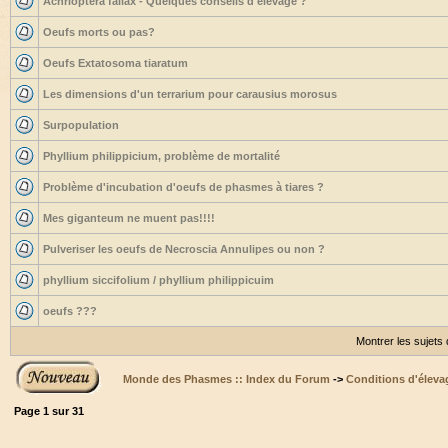
Achrioptera fallax - Quelques conseils d'élevage ?
Oeufs morts ou pas?
Oeufs Extatosoma tiaratum
Les dimensions d'un terrarium pour carausius morosus
Surpopulation
Phyllium philippicium, problème de mortalité
Problème d'incubation d'oeufs de phasmes à tiares ?
Mes giganteum ne muent pas!!!!
Pulveriser les oeufs de Necroscia Annulipes ou non ?
phyllium siccifolium / phyllium philippicuim
oeufs ???
Montrer les sujets
Monde des Phasmes :: Index du Forum
->
Conditions d'éleva
Page
1
sur
31