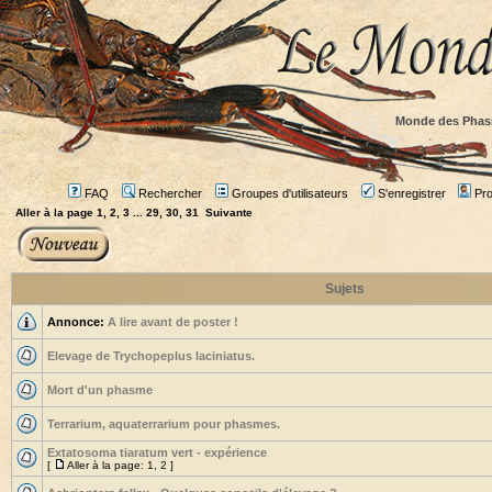
Monde des Phas
FAQ
Rechercher
Groupes d'utilisateurs
S'enregistrer
Prof
Aller à la page
1
,
2
,
3
...
29
,
30
,
31
Suivante
Sujets
Annonce:
A lire avant de poster !
Elevage de Trychopeplus laciniatus.
Mort d'un phasme
Terrarium, aquaterrarium pour phasmes.
Extatosoma tiaratum vert - expérience
[
Aller à la page:
1
,
2
]