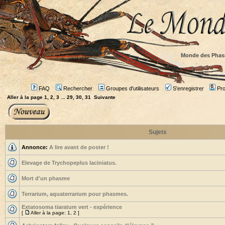
Monde des Phas
FAQ
Rechercher
Groupes d'utilisateurs
S'enregistrer
Prof
Aller à la page
1
,
2
,
3
...
29
,
30
,
31
Suivante
Sujets
Annonce:
A lire avant de poster !
Elevage de Trychopeplus laciniatus.
Mort d'un phasme
Terrarium, aquaterrarium pour phasmes.
Extatosoma tiaratum vert - expérience
[
Aller à la page:
1
,
2
]