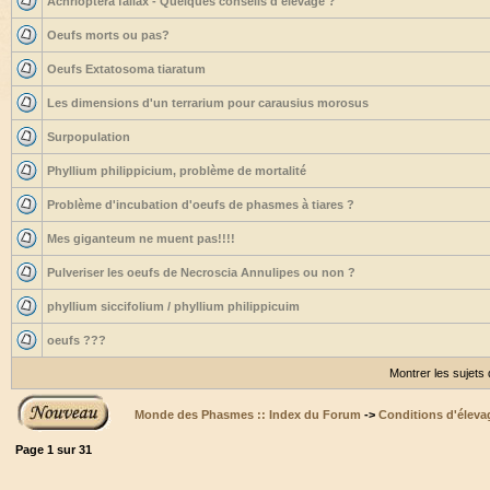
Achrioptera fallax - Quelques conseils d'élevage ?
Oeufs morts ou pas?
Oeufs Extatosoma tiaratum
Les dimensions d'un terrarium pour carausius morosus
Surpopulation
Phyllium philippicium, problème de mortalité
Problème d'incubation d'oeufs de phasmes à tiares ?
Mes giganteum ne muent pas!!!!
Pulveriser les oeufs de Necroscia Annulipes ou non ?
phyllium siccifolium / phyllium philippicuim
oeufs ???
Montrer les sujets
Monde des Phasmes :: Index du Forum
->
Conditions d'éleva
Page
1
sur
31