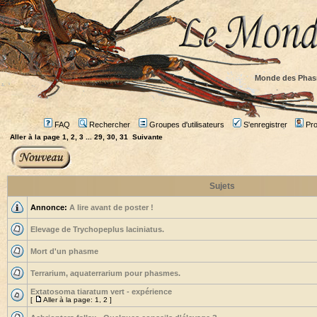
Monde des Phas
FAQ
Rechercher
Groupes d'utilisateurs
S'enregistrer
Prof
Aller à la page
1
,
2
,
3
...
29
,
30
,
31
Suivante
Sujets
Annonce:
A lire avant de poster !
Elevage de Trychopeplus laciniatus.
Mort d'un phasme
Terrarium, aquaterrarium pour phasmes.
Extatosoma tiaratum vert - expérience
[
Aller à la page:
1
,
2
]