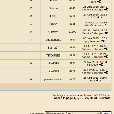
0
Ycare
4050
Ycare
26 Juin 2018, 21:42
2
Yohimo
4041
Yannick Bellanger
27 Aoû 2016, 22:58
2
Elvet
5228
coin74
05 Mai 2016, 19:35
1
Braise
3935
Miss Carausia
07 Sep 2015, 11:38
5
Oliwave
11399
Yannick Bellanger
05 Juin 2015, 10:31
3
aquaterra51
4860
guy-heaume
26 Avr 2015, 18:04
1
Sasha27
3899
Yannick Bellanger
09 Avr 2015, 11:24
1
TITOUNE7
3929
Yannick Bellanger
22 Mar 2014, 18:33
0
nico2399
3251
nico2399
22 Fév 2013, 14:37
1
nico2399
4226
Yannick Bellanger
26 Aoû 2011, 10:45
4
phasmeandcat
6723
Siruk
Toutes les heures sont au format GMT + 1 Heure
Aller à la page
1
,
2
,
3
...
29
,
30
,
31
Suivante
Sauter vers: