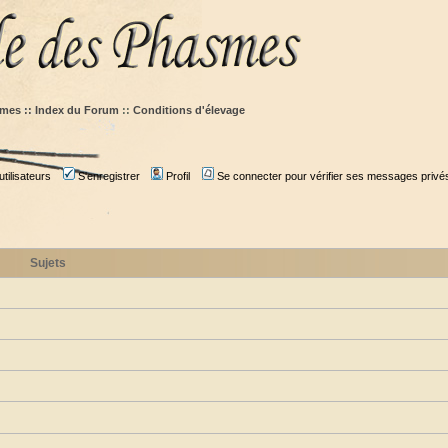
mes :: Index du Forum
::
Conditions d'élevage
tilisateurs
S'enregistrer
Profil
Se connecter pour vérifier ses messages privé
Sujets