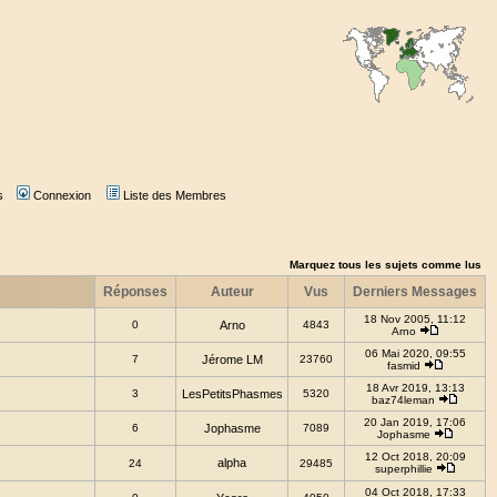
s
Connexion
Liste des Membres
Marquez tous les sujets comme lus
Réponses
Auteur
Vus
Derniers Messages
18 Nov 2005, 11:12
0
Arno
4843
Arno
06 Mai 2020, 09:55
7
Jérome LM
23760
fasmid
18 Avr 2019, 13:13
3
LesPetitsPhasmes
5320
baz74leman
20 Jan 2019, 17:06
6
Jophasme
7089
Jophasme
12 Oct 2018, 20:09
alpha
24
29485
superphillie
04 Oct 2018, 17:33