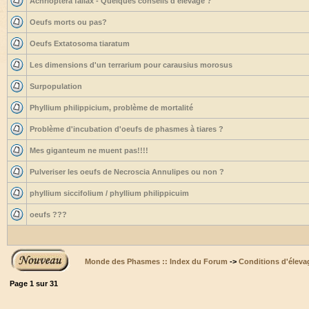
Achrioptera fallax - Quelques conseils d'élevage ?
Oeufs morts ou pas?
Oeufs Extatosoma tiaratum
Les dimensions d'un terrarium pour carausius morosus
Surpopulation
Phyllium philippicium, problème de mortalité
Problème d'incubation d'oeufs de phasmes à tiares ?
Mes giganteum ne muent pas!!!!
Pulveriser les oeufs de Necroscia Annulipes ou non ?
phyllium siccifolium / phyllium philippicuim
oeufs ???
Monde des Phasmes :: Index du Forum
->
Conditions d'éleva
Page
1
sur
31