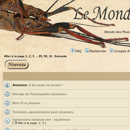
Monde des Phas
FAQ
Rechercher
Groupes d'u
Aller à la page
1
,
2
,
3
...
29
,
30
,
31
Suivante
Annonce:
A lire avant de poster !
Elevage de Trychopeplus laciniatus.
Mort d'un phasme
Terrarium, aquaterrarium pour phasmes.
Extatosoma tiaratum vert - expérience
[
Aller à la page:
1
,
2
]