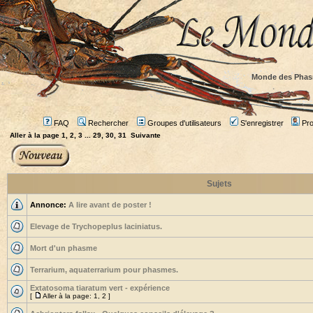
Monde des Phas
FAQ
Rechercher
Groupes d'utilisateurs
S'enregistrer
Prof
Aller à la page
1
,
2
,
3
...
29
,
30
,
31
Suivante
Sujets
Annonce:
A lire avant de poster !
Elevage de Trychopeplus laciniatus.
Mort d'un phasme
Terrarium, aquaterrarium pour phasmes.
Extatosoma tiaratum vert - expérience
[
Aller à la page:
1
,
2
]