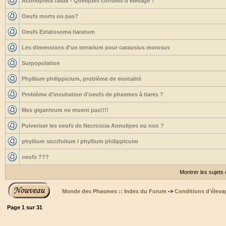
Achrioptera fallax - Quelques conseils d'élevage ?
Oeufs morts ou pas?
Oeufs Extatosoma tiaratum
Les dimensions d'un terrarium pour carausius morosus
Surpopulation
Phyllium philippicium, problème de mortalité
Problème d'incubation d'oeufs de phasmes à tiares ?
Mes giganteum ne muent pas!!!!
Pulveriser les oeufs de Necroscia Annulipes ou non ?
phyllium siccifolium / phyllium philippicuim
oeufs ???
Montrer les sujets
Monde des Phasmes :: Index du Forum
->
Conditions d'éleva
Page
1
sur
31