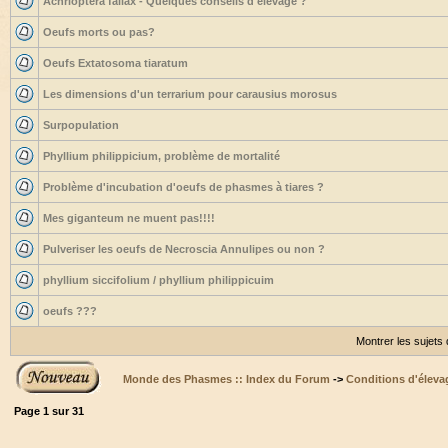
Achrioptera fallax - Quelques conseils d'élevage ?
Oeufs morts ou pas?
Oeufs Extatosoma tiaratum
Les dimensions d'un terrarium pour carausius morosus
Surpopulation
Phyllium philippicium, problème de mortalité
Problème d'incubation d'oeufs de phasmes à tiares ?
Mes giganteum ne muent pas!!!!
Pulveriser les oeufs de Necroscia Annulipes ou non ?
phyllium siccifolium / phyllium philippicuim
oeufs ???
Montrer les sujets
Monde des Phasmes :: Index du Forum
->
Conditions d'éleva
Page
1
sur
31