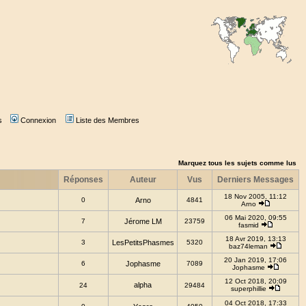
s
Connexion
Liste des Membres
Marquez tous les sujets comme lus
Réponses
Auteur
Vus
Derniers Messages
18 Nov 2005, 11:12
0
Arno
4841
Arno
06 Mai 2020, 09:55
7
Jérome LM
23759
fasmid
18 Avr 2019, 13:13
3
LesPetitsPhasmes
5320
baz74leman
20 Jan 2019, 17:06
6
Jophasme
7089
Jophasme
12 Oct 2018, 20:09
alpha
24
29484
superphillie
04 Oct 2018, 17:33