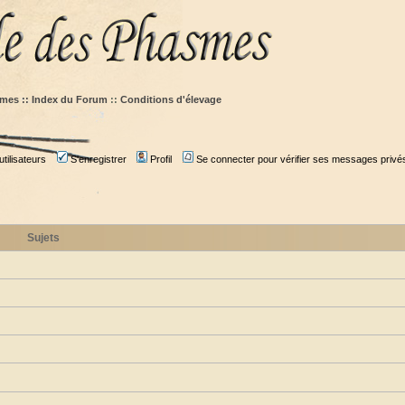
mes :: Index du Forum
::
Conditions d'élevage
tilisateurs
S'enregistrer
Profil
Se connecter pour vérifier ses messages privé
Sujets