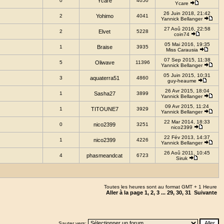
0
Ycare
4050
Ycare
26 Juin 2018, 21:42
2
Yohimo
4041
Yannick Bellanger
27 Aoû 2016, 22:58
2
Elvet
5228
coin74
05 Mai 2016, 19:35
1
Braise
3935
Miss Carausia
07 Sep 2015, 11:38
5
Oliwave
11396
Yannick Bellanger
05 Juin 2015, 10:31
3
aquaterra51
4860
guy-heaume
26 Avr 2015, 18:04
1
Sasha27
3899
Yannick Bellanger
09 Avr 2015, 11:24
1
TITOUNE7
3929
Yannick Bellanger
22 Mar 2014, 18:33
0
nico2399
3251
nico2399
22 Fév 2013, 14:37
1
nico2399
4226
Yannick Bellanger
26 Aoû 2011, 10:45
4
phasmeandcat
6723
Siruk
Toutes les heures sont au format GMT + 1 Heure
Aller à la page
1
,
2
,
3
...
29
,
30
,
31
Suivante
Sauter vers: