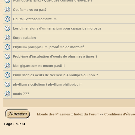
Achrioptera fallax - Quelques conseils d'élevage ?
Oeufs morts ou pas?
Oeufs Extatosoma tiaratum
Les dimensions d'un terrarium pour carausius morosus
Surpopulation
Phyllium philippicium, problème de mortalité
Problème d'incubation d'oeufs de phasmes à tiares ?
Mes giganteum ne muent pas!!!!
Pulveriser les oeufs de Necroscia Annulipes ou non ?
phyllium siccifolium / phyllium philippicuim
oeufs ???
Monde des Phasmes :: Index du Forum
->
Conditions d'éleva
Page
1
sur
31