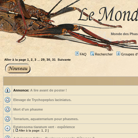
Monde des Phas
FAQ
Rechercher
Groupes d'u
Aller à la page
1
,
2
,
3
...
29
,
30
,
31
Suivante
Annonce:
A lire avant de poster !
Elevage de Trychopeplus laciniatus.
Mort d'un phasme
Terrarium, aquaterrarium pour phasmes.
Extatosoma tiaratum vert - expérience
[
Aller à la page:
1
,
2
]