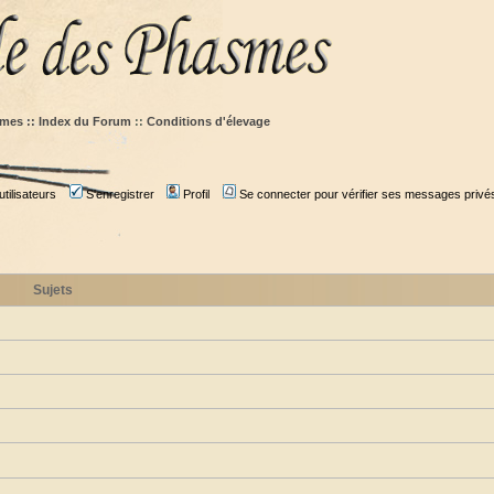
mes :: Index du Forum
::
Conditions d'élevage
tilisateurs
S'enregistrer
Profil
Se connecter pour vérifier ses messages privé
Sujets