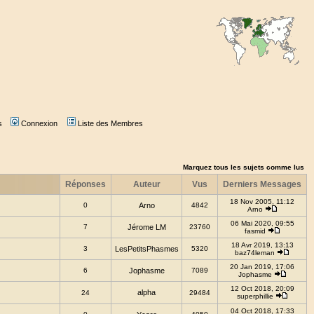
s
Connexion
Liste des Membres
Marquez tous les sujets comme lus
Réponses
Auteur
Vus
Derniers Messages
18 Nov 2005, 11:12
0
Arno
4842
Arno
06 Mai 2020, 09:55
7
Jérome LM
23760
fasmid
18 Avr 2019, 13:13
3
LesPetitsPhasmes
5320
baz74leman
20 Jan 2019, 17:06
6
Jophasme
7089
Jophasme
12 Oct 2018, 20:09
alpha
24
29484
superphillie
04 Oct 2018, 17:33