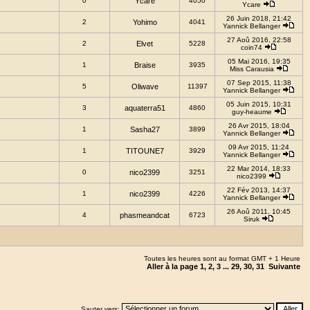
0
Ycare
4050
Ycare
26 Juin 2018, 21:42
2
Yohimo
4041
Yannick Bellanger
27 Aoû 2016, 22:58
2
Elvet
5228
coin74
05 Mai 2016, 19:35
1
Braise
3935
Miss Carausia
07 Sep 2015, 11:38
5
Oliwave
11397
Yannick Bellanger
05 Juin 2015, 10:31
3
aquaterra51
4860
guy-heaume
26 Avr 2015, 18:04
1
Sasha27
3899
Yannick Bellanger
09 Avr 2015, 11:24
1
TITOUNE7
3929
Yannick Bellanger
22 Mar 2014, 18:33
0
nico2399
3251
nico2399
22 Fév 2013, 14:37
1
nico2399
4226
Yannick Bellanger
26 Aoû 2011, 10:45
4
phasmeandcat
6723
Siruk
Toutes les heures sont au format GMT + 1 Heure
Aller à la page
1
,
2
,
3
...
29
,
30
,
31
Suivante
Sauter vers: