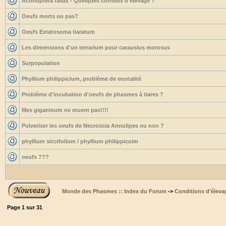
Achrioptera fallax - Quelques conseils d'élevage ?
Oeufs morts ou pas?
Oeufs Extatosoma tiaratum
Les dimensions d'un terrarium pour carausius morosus
Surpopulation
Phyllium philippicium, problème de mortalité
Problème d'incubation d'oeufs de phasmes à tiares ?
Mes giganteum ne muent pas!!!!
Pulveriser les oeufs de Necroscia Annulipes ou non ?
phyllium siccifolium / phyllium philippicuim
oeufs ???
Monde des Phasmes :: Index du Forum
->
Conditions d'éleva
Page
1
sur
31