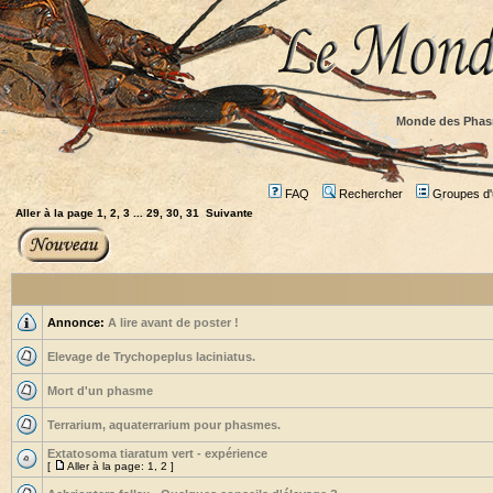
Monde des Phas
FAQ
Rechercher
Groupes d'u
Aller à la page
1
,
2
,
3
...
29
,
30
,
31
Suivante
Annonce:
A lire avant de poster !
Elevage de Trychopeplus laciniatus.
Mort d'un phasme
Terrarium, aquaterrarium pour phasmes.
Extatosoma tiaratum vert - expérience
[
Aller à la page:
1
,
2
]