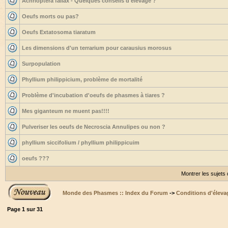
Achrioptera fallax - Quelques conseils d'élevage ?
Oeufs morts ou pas?
Oeufs Extatosoma tiaratum
Les dimensions d'un terrarium pour carausius morosus
Surpopulation
Phyllium philippicium, problème de mortalité
Problème d'incubation d'oeufs de phasmes à tiares ?
Mes giganteum ne muent pas!!!!
Pulveriser les oeufs de Necroscia Annulipes ou non ?
phyllium siccifolium / phyllium philippicuim
oeufs ???
Montrer les sujets
Monde des Phasmes :: Index du Forum
->
Conditions d'éleva
Page
1
sur
31