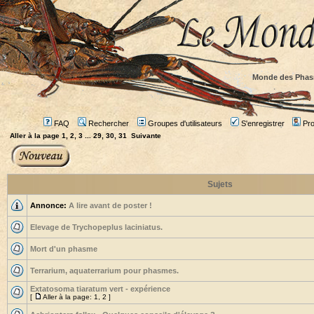
Monde des Phas
FAQ
Rechercher
Groupes d'utilisateurs
S'enregistrer
Prof
Aller à la page
1
,
2
,
3
...
29
,
30
,
31
Suivante
Sujets
Annonce:
A lire avant de poster !
Elevage de Trychopeplus laciniatus.
Mort d'un phasme
Terrarium, aquaterrarium pour phasmes.
Extatosoma tiaratum vert - expérience
[
Aller à la page:
1
,
2
]