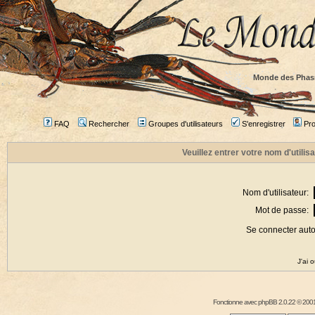
Monde des Phas
FAQ
Rechercher
Groupes d'utilisateurs
S'enregistrer
Prof
Veuillez entrer votre nom d'utili
Nom d'utilisateur:
Mot de passe:
Se connecter aut
J'ai 
Fonctionne avec
phpBB
2.0.22 © 2001