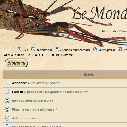
Monde des Phas
FAQ
Rechercher
Groupes d'utilisateurs
S'enregistrer
Prof
Aller à la page
1
,
2
,
3
,
4
,
5
,
6
,
7
,
8
,
9
,
10
Suivante
Sujets
Annonce:
A lire avant de poster !
Post-it:
À propos des Rhaphiderus : mise au point.
identification besoin d'aide
Phasme ou mante religieuse ?
Aide identification