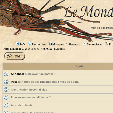
Monde des Phas
FAQ
Rechercher
Groupes d'utilisateurs
S'enregistrer
Prof
Aller à la page
1
,
2
,
3
,
4
,
5
,
6
,
7
,
8
,
9
,
10
Suivante
Sujets
Annonce:
A lire avant de poster !
Post-it:
À propos des Rhaphiderus : mise au point.
identification besoin d'aide
Phasme ou mante religieuse ?
Aide identification