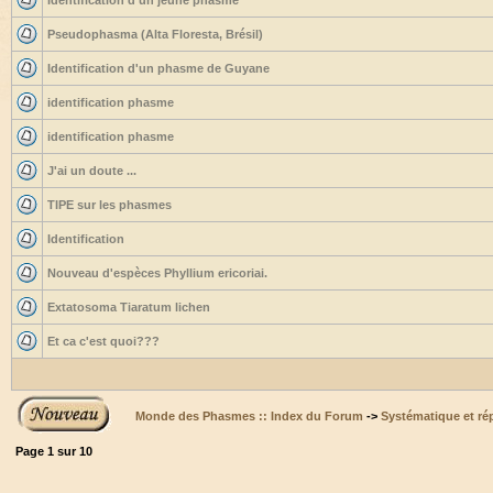
Identification d'un jeune phasme
Pseudophasma (Alta Floresta, Brésil)
Identification d'un phasme de Guyane
identification phasme
identification phasme
J'ai un doute ...
TIPE sur les phasmes
Identification
Nouveau d'espèces Phyllium ericoriai.
Extatosoma Tiaratum lichen
Et ca c'est quoi???
Monde des Phasmes :: Index du Forum
->
Systématique et ré
Page
1
sur
10