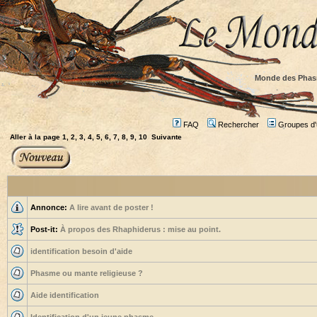
Monde des Phas
FAQ
Rechercher
Groupes d'u
Aller à la page
1
,
2
,
3
,
4
,
5
,
6
,
7
,
8
,
9
,
10
Suivante
Annonce:
A lire avant de poster !
Post-it:
À propos des Rhaphiderus : mise au point.
identification besoin d'aide
Phasme ou mante religieuse ?
Aide identification