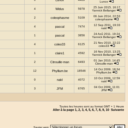
Lunox
Lunox
25 Juin 2015, 16:17
4
Widus
5978
Yannick Bellanger
06 Juin 2014, 22:53
2
coleophasme
5109
coleophasme
12 Sep 2011, 19:33
4
pascal
7474
nakl
24 Aoû 2011, 19:24
1
pascal
3856
Yannick Bellanger
21 Nov 2010, 22:22
4
coleo33
6125
coleo33
16 Nov 2010, 13:25
1
claire1
4592
Yannick Bellanger
01 Jan 2010, 14:45
2
Citrouille-man
6493
Citrouille-man
14 Oct 2009, 18:34
12
Phyllium.be
18546
Phyllium.be
10 Oct 2009, 12:59
0
nakl
4072
nakl
04 Oct 2009, 11:01
3
JFM
6765
JFM
Toutes les heures sont au format GMT + 1 Heure
Aller à la page
1
,
2
,
3
,
4
,
5
,
6
,
7
,
8
,
9
,
10
Suivante
Sauter vers: