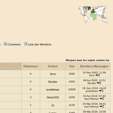
s
Connexion
Liste des Membres
Marquez tous les sujets comme lus
Réponses
Auteur
Vus
Derniers Messages
18 Nov 2005, 11:09
0
Arno
4560
Arno
09 Avr 2005, 12:51
0
Nicolas
4304
Nicolas
26 Juin 2019, 14:42
0
axolotlman
16585
axolotlman
03 Avr 2019, 07:40
3
Simon333
4259
baz74leman
25 Mar 2019, 09:41
1
Ju
3135
baz74leman
08 Mai 2016, 10:08
0
4489