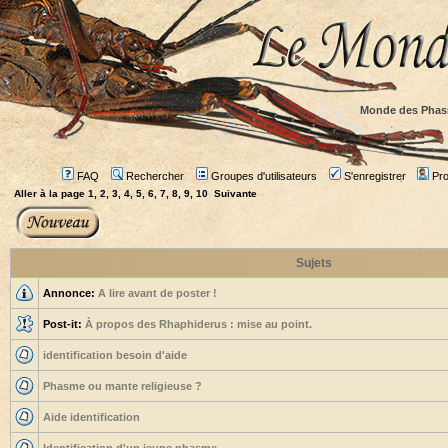
Monde des Phas
FAQ
Rechercher
Groupes d'utilisateurs
S'enregistrer
Prof
Aller à la page
1
,
2
,
3
,
4
,
5
,
6
,
7
,
8
,
9
,
10
Suivante
Sujets
Annonce:
A lire avant de poster !
Post-it:
À propos des Rhaphiderus : mise au point.
identification besoin d'aide
Phasme ou mante religieuse ?
Aide identification