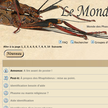
Monde des Phas
FAQ
Rechercher
Groupes d'u
Aller à la page
1
,
2
,
3
,
4
,
5
,
6
,
7
,
8
,
9
,
10
Suivante
Annonce:
A lire avant de poster !
Post-it:
À propos des Rhaphiderus : mise au point.
identification besoin d'aide
Phasme ou mante religieuse ?
Aide identification