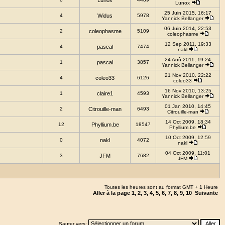
Lunox
Lunox
25 Juin 2015, 16:17
4
Widus
5978
Yannick Bellanger
06 Juin 2014, 22:53
2
coleophasme
5109
coleophasme
12 Sep 2011, 19:33
4
pascal
7474
nakl
24 Aoû 2011, 19:24
1
pascal
3857
Yannick Bellanger
21 Nov 2010, 22:22
4
coleo33
6126
coleo33
16 Nov 2010, 13:25
1
claire1
4593
Yannick Bellanger
01 Jan 2010, 14:45
2
Citrouille-man
6493
Citrouille-man
14 Oct 2009, 18:34
12
Phyllium.be
18547
Phyllium.be
10 Oct 2009, 12:59
0
nakl
4072
nakl
04 Oct 2009, 11:01
3
JFM
7682
JFM
Toutes les heures sont au format GMT + 1 Heure
Aller à la page
1
,
2
,
3
,
4
,
5
,
6
,
7
,
8
,
9
,
10
Suivante
Sauter vers: