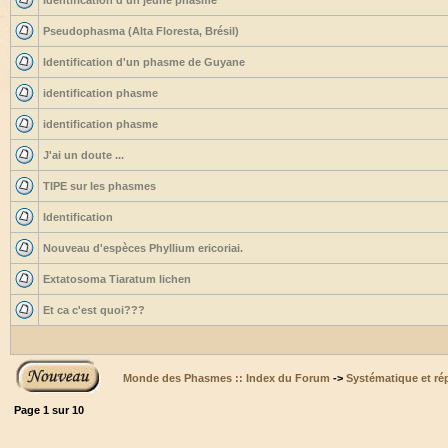
Identification d'un jeune phasme
Pseudophasma (Alta Floresta, Brésil)
Identification d'un phasme de Guyane
identification phasme
identification phasme
J'ai un doute ...
TIPE sur les phasmes
Identification
Nouveau d'espèces Phyllium ericoriai.
Extatosoma Tiaratum lichen
Et ca c'est quoi???
Monde des Phasmes :: Index du Forum
->
Systématique et ré
Page
1
sur
10