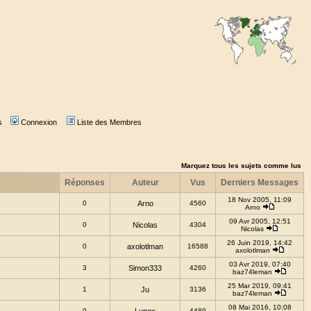
s
Connexion
Liste des Membres
Marquez tous les sujets comme lus
Réponses
Auteur
Vus
Derniers Messages
18 Nov 2005, 11:09
0
Arno
4560
Arno
09 Avr 2005, 12:51
0
Nicolas
4304
Nicolas
26 Juin 2019, 14:42
0
axolotlman
16588
axolotlman
03 Avr 2019, 07:40
3
Simon333
4260
baz74leman
25 Mar 2019, 09:41
1
Ju
3136
baz74leman
08 Mai 2016, 10:08
0
4489