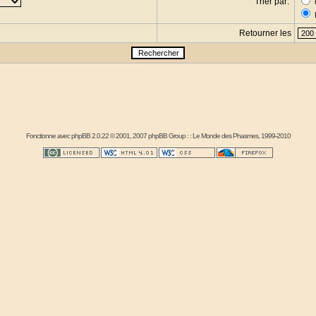
Trier par:
Retourner les
s
Fonctionne avec
phpBB
2.0.22 © 2001, 2007 phpBB Group : :
Le Monde des Phasmes
, 1999-2010