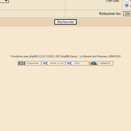
Trier par:
Retourner les
s
Fonctionne avec
phpBB
2.0.22 © 2001, 2007 phpBB Group : :
Le Monde des Phasmes
, 1999-2010