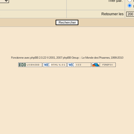
Trier par:
Retourner les
s
Fonctionne avec
phpBB
2.0.22 © 2001, 2007 phpBB Group : :
Le Monde des Phasmes
, 1999-2010