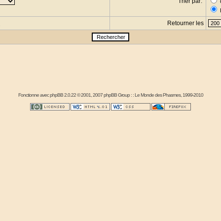
Trier par:
Retourner les
s
Fonctionne avec
phpBB
2.0.22 © 2001, 2007 phpBB Group : :
Le Monde des Phasmes
, 1999-2010