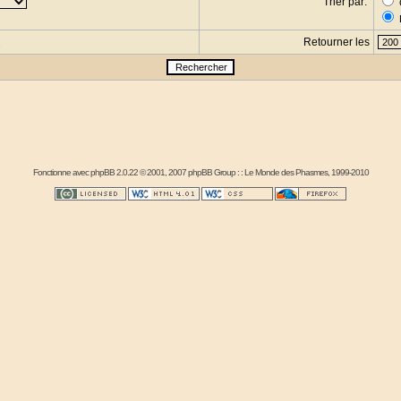
Trier par:
Retourner les
s
Fonctionne avec
phpBB
2.0.22 © 2001, 2007 phpBB Group : :
Le Monde des Phasmes
, 1999-2010