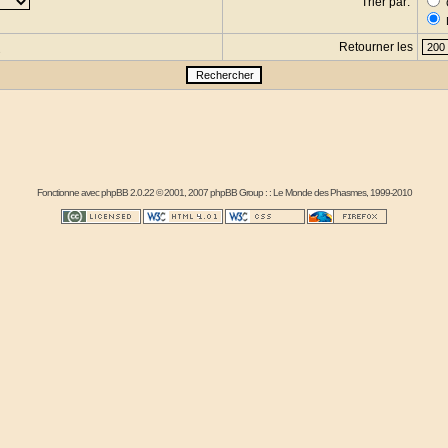
Trier par:
Retourner les
s
Fonctionne avec
phpBB
2.0.22 © 2001, 2007 phpBB Group : :
Le Monde des Phasmes
, 1999-2010