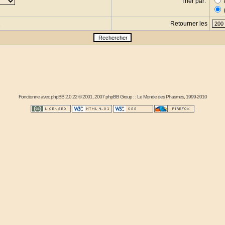
Trier par:
Retourner les
s
Fonctionne avec
phpBB
2.0.22 © 2001, 2007 phpBB Group : :
Le Monde des Phasmes
, 1999-2010