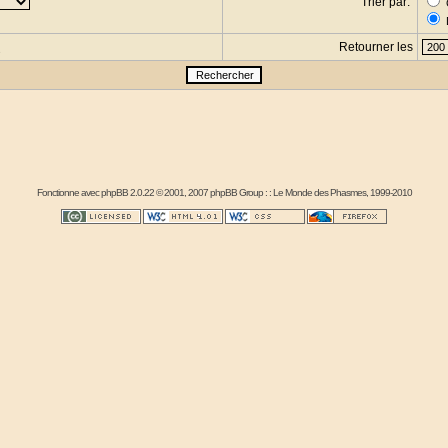
Trier par:
Retourner les
s
Fonctionne avec
phpBB
2.0.22 © 2001, 2007 phpBB Group : :
Le Monde des Phasmes
, 1999-2010