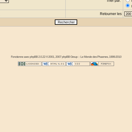
Trier par:
Retourner les
s
Fonctionne avec
phpBB
2.0.22 © 2001, 2007 phpBB Group : :
Le Monde des Phasmes
, 1999-2010