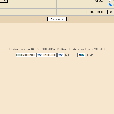
Trier par:
Retourner les
s
Fonctionne avec
phpBB
2.0.22 © 2001, 2007 phpBB Group : :
Le Monde des Phasmes
, 1999-2010