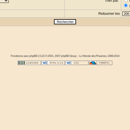
Trier par:
Retourner les
s
Fonctionne avec
phpBB
2.0.22 © 2001, 2007 phpBB Group : :
Le Monde des Phasmes
, 1999-2010