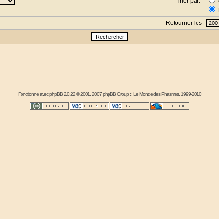
Trier par:
Retourner les
s
Fonctionne avec
phpBB
2.0.22 © 2001, 2007 phpBB Group : :
Le Monde des Phasmes
, 1999-2010