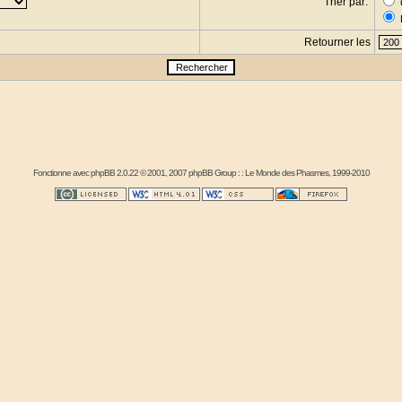
Trier par:
Retourner les
s
Fonctionne avec
phpBB
2.0.22 © 2001, 2007 phpBB Group : :
Le Monde des Phasmes
, 1999-2010