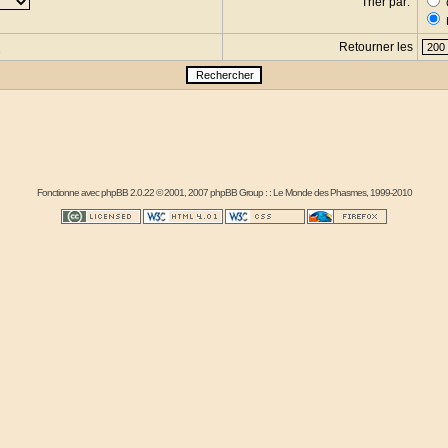
Trier par:
Retourner les
s
Fonctionne avec
phpBB
2.0.22 © 2001, 2007 phpBB Group : :
Le Monde des Phasmes
, 1999-2010