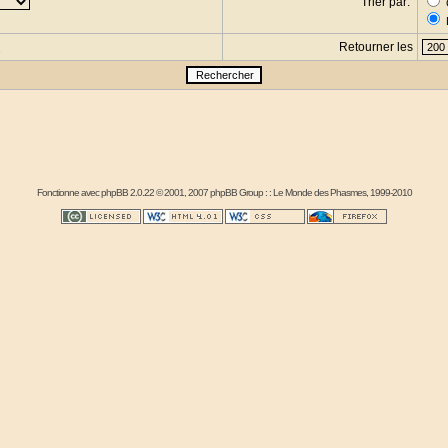
Trier par:
Retourner les
s
Fonctionne avec
phpBB
2.0.22 © 2001, 2007 phpBB Group : :
Le Monde des Phasmes
, 1999-2010