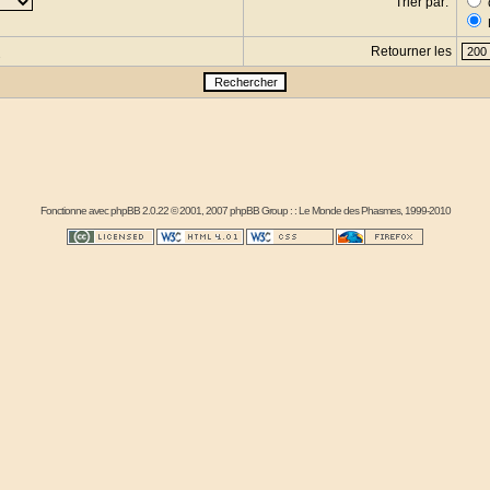
Trier par:
Retourner les
s
Fonctionne avec
phpBB
2.0.22 © 2001, 2007 phpBB Group : :
Le Monde des Phasmes
, 1999-2010