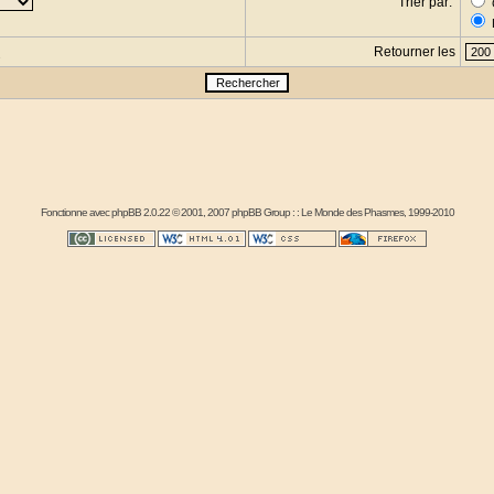
Trier par:
Retourner les
s
Fonctionne avec
phpBB
2.0.22 © 2001, 2007 phpBB Group : :
Le Monde des Phasmes
, 1999-2010