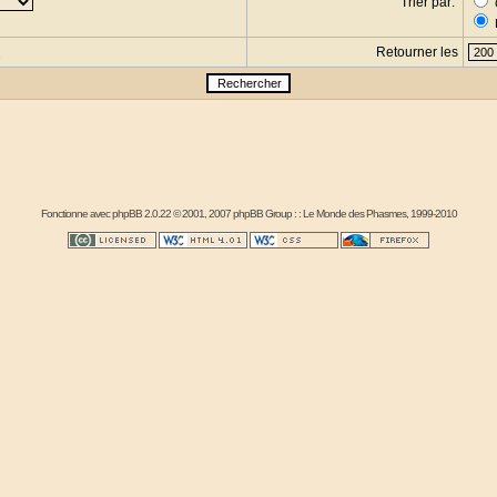
Trier par:
Retourner les
s
Fonctionne avec
phpBB
2.0.22 © 2001, 2007 phpBB Group : :
Le Monde des Phasmes
, 1999-2010