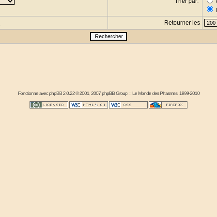
Trier par:
Retourner les
s
Fonctionne avec
phpBB
2.0.22 © 2001, 2007 phpBB Group : :
Le Monde des Phasmes
, 1999-2010