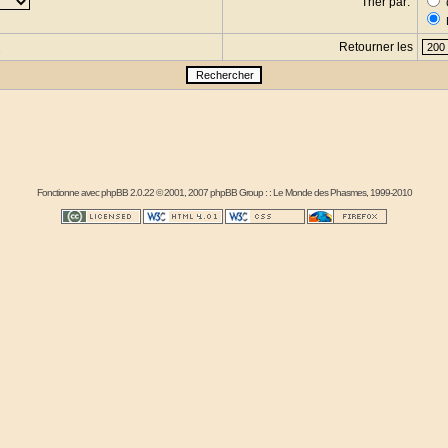
Trier par:
Retourner les
s
Fonctionne avec
phpBB
2.0.22 © 2001, 2007 phpBB Group : :
Le Monde des Phasmes
, 1999-2010