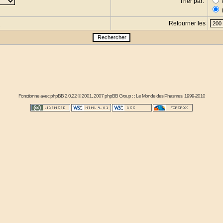
Trier par:
Retourner les
s
Fonctionne avec
phpBB
2.0.22 © 2001, 2007 phpBB Group : :
Le Monde des Phasmes
, 1999-2010