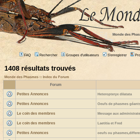
Monde des Phas
FAQ
Rechercher
Groupes d'utilisateurs
S'enregistrer
Prof
1408 résultats trouvés
Monde des Phasmes :: Index du Forum
Forum
Petites Annonces
Heteropteryx dilatata
Petites Annonces
Oeufs de phasmes géants 
Le coin des membres
Message aux administrateu
Le coin des membres
Laetitia et Fred
Petites Annonces
oeufs ou phasmes,differe