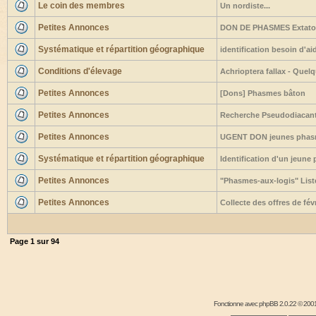
Le coin des membres
Un nordiste...
Petites Annonces
DON DE PHASMES Extato
Systématique et répartition géographique
identification besoin d'ai
Conditions d'élevage
Achrioptera fallax - Quel
Petites Annonces
[Dons] Phasmes bâton
Petites Annonces
Recherche Pseudodiacant
Petites Annonces
UGENT DON jeunes phasm
Systématique et répartition géographique
Identification d'un jeune
Petites Annonces
"Phasmes-aux-logis" Liste
Petites Annonces
Collecte des offres de fé
Page
1
sur
94
Fonctionne avec
phpBB
2.0.22 © 2001