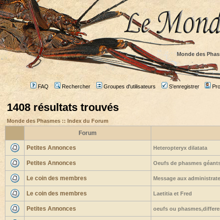
Monde des Phas
FAQ
Rechercher
Groupes d'utilisateurs
S'enregistrer
Prof
1408 résultats trouvés
Monde des Phasmes :: Index du Forum
Forum
Petites Annonces
Heteropteryx dilatata
Petites Annonces
Oeufs de phasmes géants 
Le coin des membres
Message aux administrateu
Le coin des membres
Laetitia et Fred
Petites Annonces
oeufs ou phasmes,differe