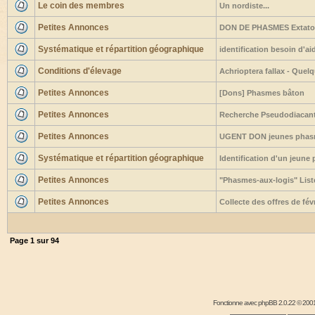
Le coin des membres
Un nordiste...
Petites Annonces
DON DE PHASMES Extato
Systématique et répartition géographique
identification besoin d'ai
Conditions d'élevage
Achrioptera fallax - Quel
Petites Annonces
[Dons] Phasmes bâton
Petites Annonces
Recherche Pseudodiacant
Petites Annonces
UGENT DON jeunes phasm
Systématique et répartition géographique
Identification d'un jeune
Petites Annonces
"Phasmes-aux-logis" Liste
Petites Annonces
Collecte des offres de fé
Page
1
sur
94
Fonctionne avec
phpBB
2.0.22 © 2001