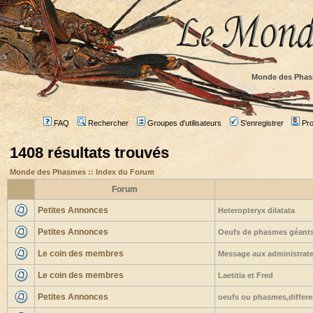
Monde des Phas
FAQ
Rechercher
Groupes d'utilisateurs
S'enregistrer
Prof
1408 résultats trouvés
Monde des Phasmes :: Index du Forum
Forum
Petites Annonces
Heteropteryx dilatata
Petites Annonces
Oeufs de phasmes géants 
Le coin des membres
Message aux administrateu
Le coin des membres
Laetitia et Fred
Petites Annonces
oeufs ou phasmes,differe