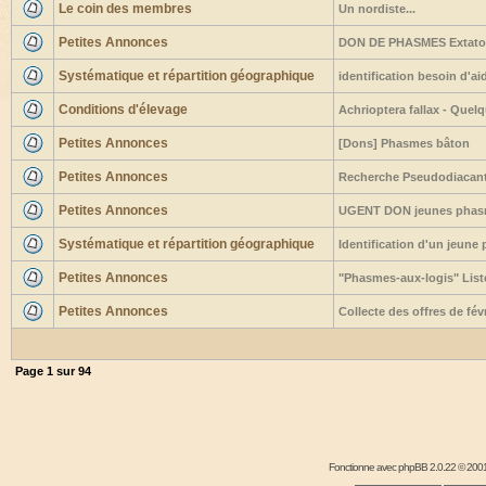
Le coin des membres
Un nordiste...
Petites Annonces
DON DE PHASMES Extato
Systématique et répartition géographique
identification besoin d'ai
Conditions d'élevage
Achrioptera fallax - Quel
Petites Annonces
[Dons] Phasmes bâton
Petites Annonces
Recherche Pseudodiacant
Petites Annonces
UGENT DON jeunes phasm
Systématique et répartition géographique
Identification d'un jeune
Petites Annonces
"Phasmes-aux-logis" Liste
Petites Annonces
Collecte des offres de fé
Page
1
sur
94
Fonctionne avec
phpBB
2.0.22 © 2001