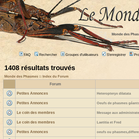
Monde des Phas
FAQ
Rechercher
Groupes d'utilisateurs
S'enregistrer
Prof
1408 résultats trouvés
Monde des Phasmes :: Index du Forum
Forum
Petites Annonces
Heteropteryx dilatata
Petites Annonces
Oeufs de phasmes géants 
Le coin des membres
Message aux administrateu
Le coin des membres
Laetitia et Fred
Petites Annonces
oeufs ou phasmes,differe