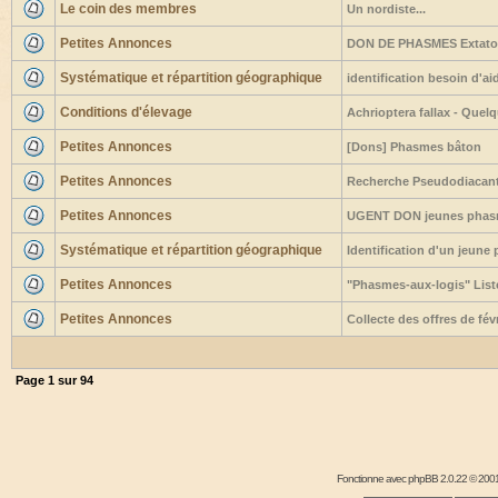
Le coin des membres
Un nordiste...
Petites Annonces
DON DE PHASMES Extato
Systématique et répartition géographique
identification besoin d'ai
Conditions d'élevage
Achrioptera fallax - Quel
Petites Annonces
[Dons] Phasmes bâton
Petites Annonces
Recherche Pseudodiacant
Petites Annonces
UGENT DON jeunes phasm
Systématique et répartition géographique
Identification d'un jeune
Petites Annonces
"Phasmes-aux-logis" Liste
Petites Annonces
Collecte des offres de fé
Page
1
sur
94
Fonctionne avec
phpBB
2.0.22 © 2001